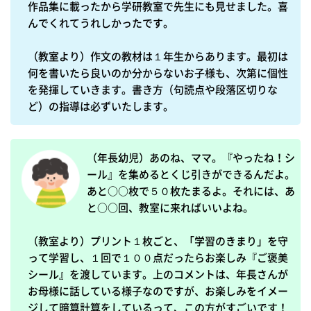
作品集に載ったから学研教室で先生にも見せました。喜
んでくれてうれしかったです。

（教室より）作文の教材は１年生からあります。最初は
何を書いたら良いのか分からないお子様も、次第に個性
を発揮していきます。書き方（句読点や段落区切りな
ど）の指導は必ずいたします。
（年長幼児）あのね、ママ。『やったね！シ
ール』を集めるとくじ引きができるんだよ。
あと○○枚で５０枚たまるよ。それには、あ
と○○回、教室に来ればいいよね。

（教室より）プリント１枚ごと、「学習のきまり」を守
って学習し、１回で１００点だったらお楽しみ『ご褒美
シール』を渡しています。上のコメントは、年長さんが
お母様に話している様子なのですが、お楽しみをイメー
ジして暗算計算をしているって、この方がすごいです！
