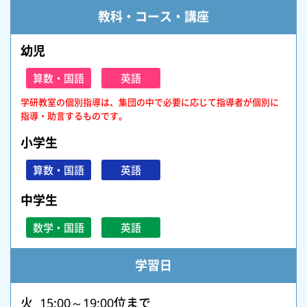
教科・コース・講座
幼児
算数・国語
英語
学研教室の個別指導は、集団の中で必要に応じて指導者が個別に
指導・助言するものです。
小学生
算数・国語
英語
中学生
数学・国語
英語
学習日
火 15:00～19:00位まで