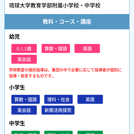
琉球大学教育学部附属小学校・中学校
教科・コース・講座
幼児
0,1,2歳
算数・国語
英語
英会話
学研教室の個別指導は、集団の中で必要に応じて指導者が個別に
指導・助言するものです。
小学生
算数・国語
理科・社会
英語
英会話
新聞活用探究
中学生