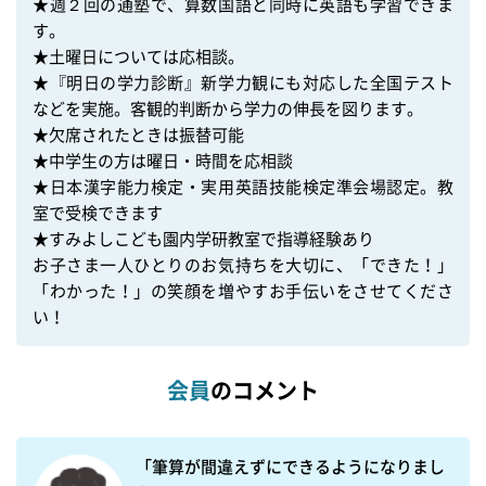
★週２回の通塾で、算数国語と同時に英語も学習できま
す。

★土曜日については応相談。

★『明日の学力診断』新学力観にも対応した全国テスト
などを実施。客観的判断から学力の伸長を図ります。

★欠席されたときは振替可能

★中学生の方は曜日・時間を応相談

★日本漢字能力検定・実用英語技能検定準会場認定。教
室で受検できます

★すみよしこども園内学研教室で指導経験あり

お子さま一人ひとりのお気持ちを大切に、「できた！」
「わかった！」の笑顔を増やすお手伝いをさせてくださ
い！
会員
のコメント
「筆算が間違えずにできるようになりまし