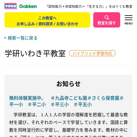
「認知能力＋非認知能力＝『生きる力』」をはぐくむ教室
この教室へ
教室を探す
お申し込み / 資料請求 / お問い合わせ
検索一覧に戻る
学研いわき平教室
ハイブリッド学習対応
お知らせ
無料体験実施中。 ＃九品寺こども園＃さくら保育園＃
平一小 ＃平二小 ＃平三小 ＃平五小
　学研教室は、１人１人の学習の理解度を把握して最適な教
材を選び、それぞれのペースで学習していきます。国語と算
数を同時並行的に学習し、基礎学力を育みます。教材の中に