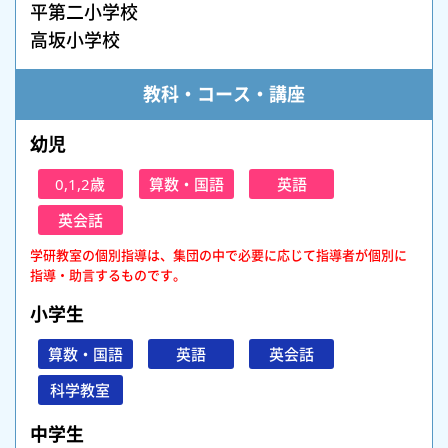
平第二小学校
高坂小学校
教科・コース・講座
幼児
0,1,2歳
算数・国語
英語
英会話
学研教室の個別指導は、集団の中で必要に応じて指導者が個別に
指導・助言するものです。
小学生
算数・国語
英語
英会話
科学教室
中学生