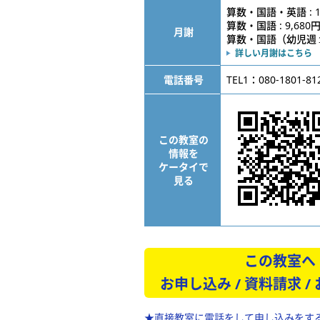
算数・国語・英語 : 1
算数・国語 : 9,680
月謝
算数・国語（幼児週１） 
詳しい月謝はこちら
電話番号
TEL1：080-1801-81
この教室の
情報を
ケータイで
見る
この教室へ
お申し込み / 資料請求 /
★直接教室に電話をして申し込みをす