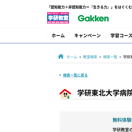
「認知能力＋非認知能力＝『生きる力』」をはぐくむ
ホーム
キャンペーン
学習コー
ホーム
>
教室検索
>
検索一覧
> 学
検索一覧に戻る
学研東北大学病
無料体験
学研教室