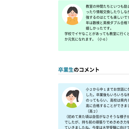
教室の仲間たちといつも励
ったり情報交換したりしな
強するのはとても楽しいで
年は数検と英検ダブル合格
嬉しかったです。

学校でイヤなことがあっても教室に行く
か元気になれます。（小６）

卒業生
のコメント
小２から中１までお世話に
した。卒業後もいろいろな
のってもらい、高校は県内
高に合格することができま
（高２）

（初めて来た頃は自信がなさそうな様子
でしたが、持ち前の頑張りでめきめき力
ていきましたね。今度は大学受験に向け