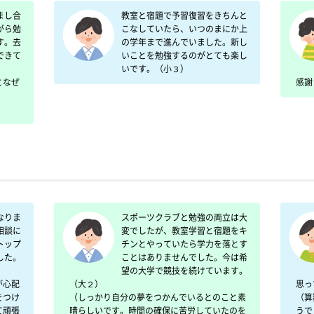
まし合
教室と宿題で予習復習をきちんと
がら勉
こなしていたら、いつのまにか上
す。去
の学年まで進んでいました。新し
できて
いことを勉強するのがとても楽し
いです。（小３）
となぜ
感謝
なりま
スポーツクラブと勉強の両立は大
相談に
変でしたが、教室学習と宿題をキ
トップ
チンとやっていたら学力を落とす
した。
ことはありませんでした。今は希
望の大学で競技を続けています。
が心配
（大２）

思っ
をつけ
（しっかり自分の夢をつかんでいるとのこと素
（算
て頑張
晴らしいです。時間の確保に苦労していたのを
うで