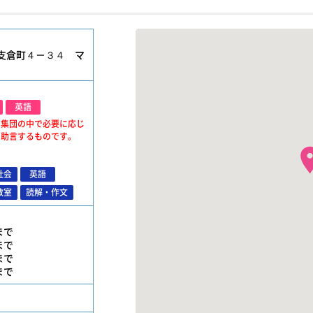
支倉町４－３４ マ
英語
、集団の中で必要に応じ
・助言するものです。
社会
英語
教室
読解・作文
位まで
位まで
位まで
位まで