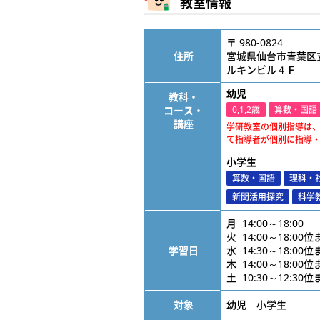
教室情報
〒 980-0824
住所
宮城県仙台市青葉区
ルキンビル４Ｆ
幼児
教科・
コース・
0,1,2歳
算数・国語
講座
学研教室の個別指導は
て指導者が個別に指導
小学生
算数・国語
理科・
新聞活用探究
科学
月 14:00～18:00
火 14:00～18:00
学習日
水 14:30～18:00
木 14:00～18:00
土 10:30～12:30
対象
幼児 小学生