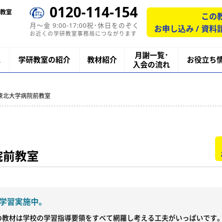
0120-114-154
教室
この
月〜金 9:00-17:00祝･休日をのぞく
お申し込み / 資料
お近くの学研教室事務局につながります
月謝一覧･
ス
学研教室の紹介
教材紹介
お役立ち
入会の流れ
研東北大学病院前教室
院前教室
学習実施中。
の教材は学校の学習指導要領をすべて網羅し考える工夫がいっぱいです。