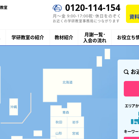
0120-114-154
教室
月〜金 9:00-17:00祝･休日をのぞく
資料
お近くの学研教室事務局につながります
月謝一覧･
ス
学研教室の紹介
教材紹介
お役立ち
入会の流れ
お
エリアか
キーワー