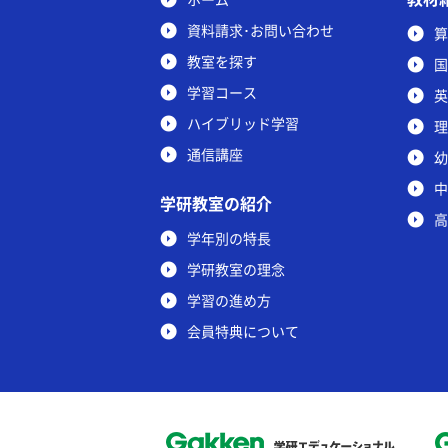
資料請求･お問い合わせ
算
教室を探す
国
学習コース
英
ハイブリッド学習
理
通信講座
幼
中
学研教室の紹介
高
学年別の特長
学研教室の理念
学習の進め方
会員特典について