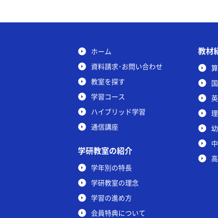
教材
ホーム
資料請求･お問い合わせ
算
教室を探す
国
学習コース
英
ハイブリッド学習
理
通信講座
幼
中
学研教室の紹介
高
学年別の特長
学研教室の理念
学習の進め方
会員特典について