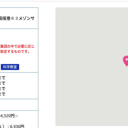
田坂巻６３メゾンサ
、集団の中で必要に応じ
・助言するものです。
科学教室
位まで
位まで
位まで
位まで
4,520円～
円
: 6,930円