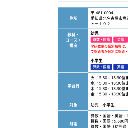
〒 481-0004
住所
愛知県北名古屋市鹿
トー１０２
幼児
教科・
コース・
算数・国語
英語
講座
学研教室の個別指導は
て指導者が個別に指導
小学生
算数・国語
英語
火 15:30～18:30
水 15:30～18:30
学習日
木 15:30～18:30
金 15:30～18:30
対象
幼児 小学生
算数・国語・英語 : 1
算数・国語 : 9,680
月謝
算数・国語（幼児週１） 