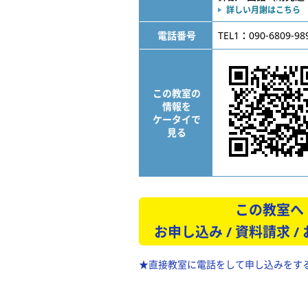
詳しい月謝はこちら
電話番号
TEL1：090-6809-98
この教室の
情報を
ケータイで
見る
この教室へ
お申し込み / 資料請求 /
★直接教室に電話をして申し込みをす