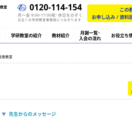
0120-114-154
教室
この
月〜金 9:00-17:00祝･休日をのぞく
お申し込み / 資料
お近くの学研教室事務局につながります
月謝一覧･
ス
学研教室の紹介
教材紹介
お役立ち
入会の流れ
坂巻教室
先生からのメッセージ