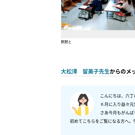
黙黙と
大松澤 留美子先生
からのメ
こんにちは、六丁
６月に入り益々元
さあ今月もがんば
初めてこちらをご覧になる方へ。