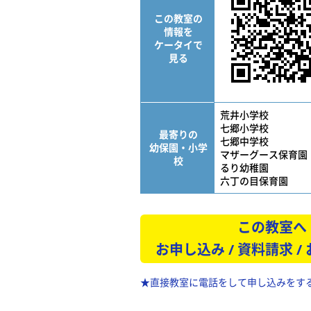
この教室の
情報を
ケータイで
見る
荒井小学校
七郷小学校
最寄りの
七郷中学校
幼保園・小学
マザーグース保育園
校
るり幼稚園
六丁の目保育園
この教室へ
お申し込み / 資料請求 /
★直接教室に電話をして申し込みをす