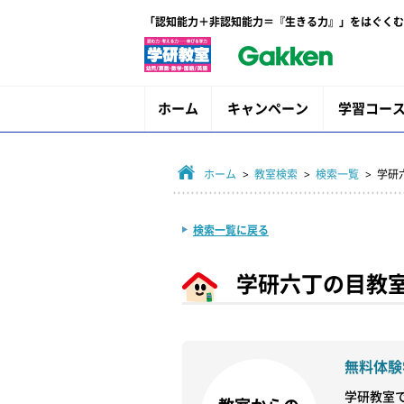
「認知能力＋非認知能力＝『生きる力』」をはぐくむ
ホーム
キャンペーン
学習コー
ホーム
>
教室検索
>
検索一覧
> 学
検索一覧に戻る
学研六丁の目教
無料体験
学研教室