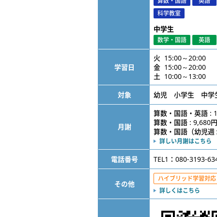
算数・国語
英語
科学教室
中学生
数学・国語
英語
火 15:00～20:00
学習日
金 15:00～20:00
土 10:00～13:00
対象
幼児 小学生 中学
算数・国語・英語 : 1
算数・国語 : 9,680
月謝
算数・国語（幼児週１） 
詳しい月謝はこちら
電話番号
TEL1：080-3193-63
ハイブリッド学習対応
その他
詳しくはこちら