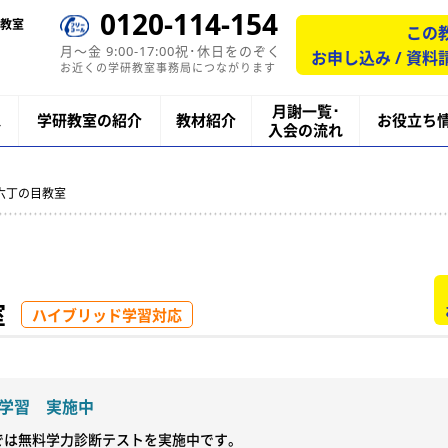
0120-114-154
教室
この
月〜金 9:00-17:00祝･休日をのぞく
お申し込み / 資料
お近くの学研教室事務局につながります
月謝一覧･
ス
学研教室の紹介
教材紹介
お役立ち
入会の流れ
研六丁の目教室
室
ハイブリッド学習対応
学習 実施中
では無料学力診断テストを実施中です。
