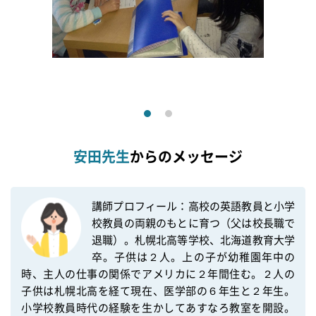
安田先生
からのメッセージ
講師プロフィール：高校の英語教員と小学
校教員の両親のもとに育つ（父は校長職で
退職）。札幌北高等学校、北海道教育大学
卒。子供は２人。上の子が幼稚園年中の
時、主人の仕事の関係でアメリカに２年間住む。２人の
子供は札幌北高を経て現在、医学部の６年生と２年生。
小学校教員時代の経験を生かしてあすなろ教室を開設。