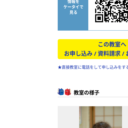
情報を
ケータイで
見る
この教室へ
お申し込み / 資料請求 /
★直接教室に電話をして申し込みをす
教室の様子