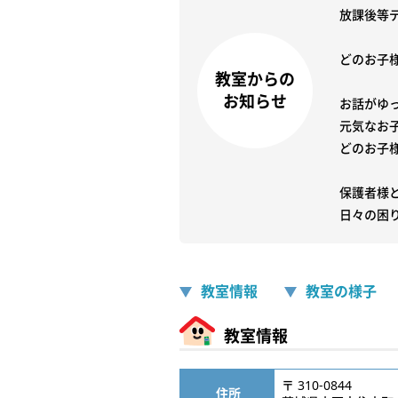
放課後等
どのお子
教室からの
お知らせ
お話がゆっ
元気なお子
どのお子
保護者様
日々の困
教室情報
教室の様子
教室情報
〒 310-0844
住所