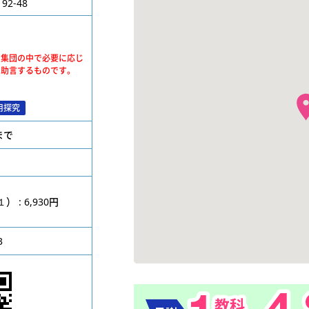
2-48
、集団の中で必要に応じ
・助言するものです。
用探究
位まで
円
: 6,930円
3