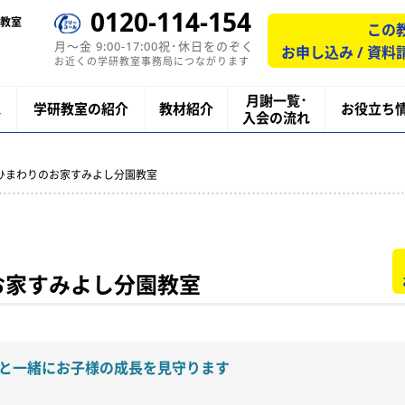
0120-114-154
教室
この
月〜金 9:00-17:00祝･休日をのぞく
お申し込み / 資料
お近くの学研教室事務局につながります
月謝一覧･
ス
学研教室の紹介
教材紹介
お役立ち
入会の流れ
研ひまわりのお家すみよし分園教室
お家すみよし分園教室
と一緒にお子様の成長を見守ります