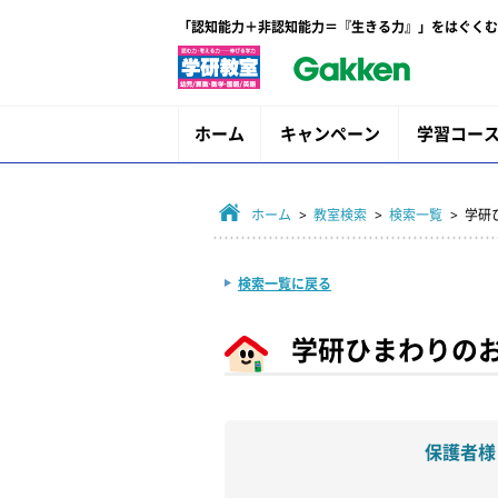
「認知能力＋非認知能力＝『生きる力』」をはぐくむ
ホーム
キャンペーン
学習コー
ホーム
>
教室検索
>
検索一覧
> 学
検索一覧に戻る
学研ひまわりの
保護者様