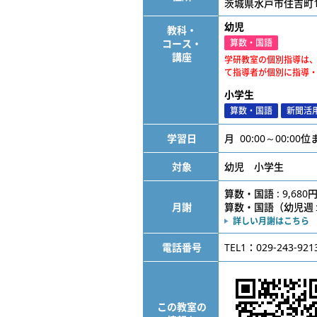
茨城県水戸市住吉町19
幼児
教科・
コース・
算数・国語
講座
学研教室の個別指導は
て指導者が個別に指導
小学生
算数・国語
新聞活
学習日
月 00:00～00:00
対象
幼児 小学生
算数・国語 : 9,680
月謝
算数・国語（幼児週１） 
詳しい月謝はこちら
電話番号
TEL1：029-243-921
この教室の