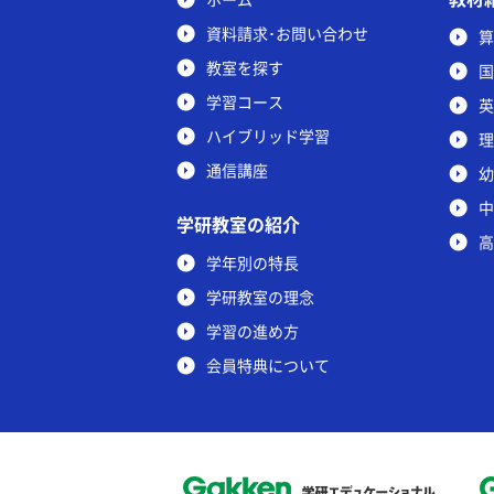
資料請求･お問い合わせ
算
教室を探す
国
学習コース
英
ハイブリッド学習
理
通信講座
幼
中
学研教室の紹介
高
学年別の特長
学研教室の理念
学習の進め方
会員特典について