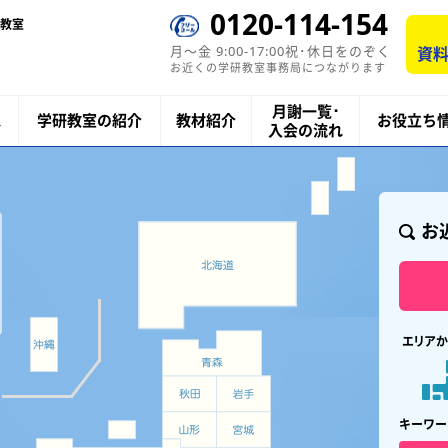
0120-114-154
教室
月〜金 9:00-17:00祝･休日をのぞく
資料
お近くの学研教室事務局につながります
月謝一覧･
ス
学研教室の紹介
教材紹介
お役立ち
入会の流れ
お
エリアか
キーワー