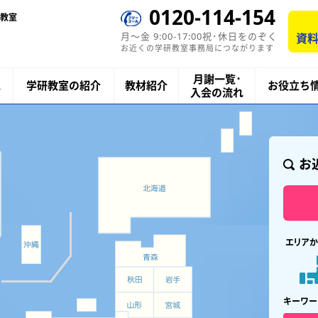
0120-114-154
教室
月〜金 9:00-17:00祝･休日をのぞく
資料
お近くの学研教室事務局につながります
月謝一覧･
ス
学研教室の紹介
教材紹介
お役立ち
入会の流れ
お
エリアか
キーワー