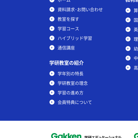
資料請求･お問い合わせ
算
教室を探す
国
学習コース
英
ハイブリッド学習
理
通信講座
幼
中
学研教室の紹介
高
学年別の特長
学研教室の理念
学習の進め方
会員特典について