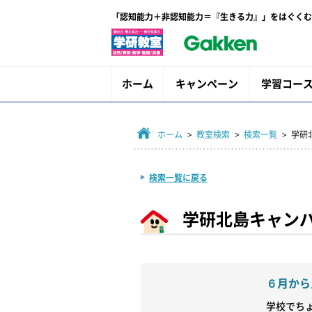
「認知能力＋非認知能力＝『生きる力』」をはぐくむ
ホーム
キャンペーン
学習コー
ホーム
>
教室検索
>
検索一覧
> 学
検索一覧に戻る
学研北島キャン
６月から
学校でち