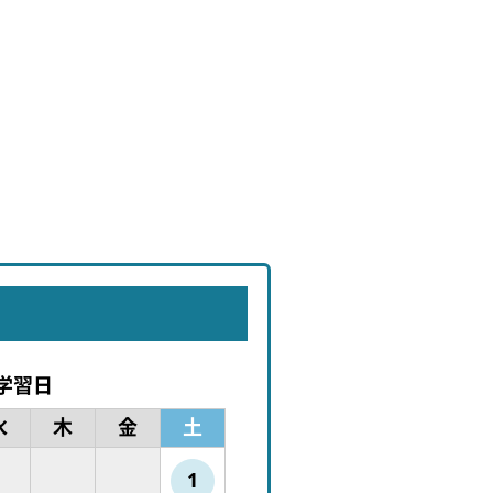
学習日
水
木
金
土
1