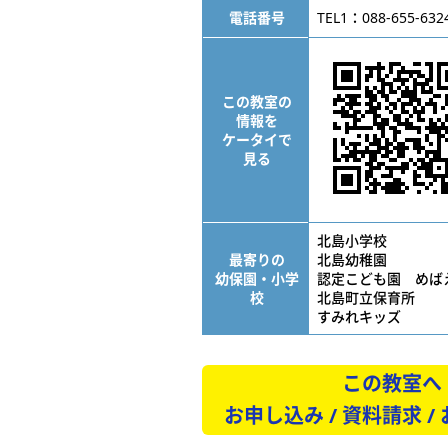
電話番号
TEL1：088-655-632
この教室の
情報を
ケータイで
見る
北島小学校
最寄りの
北島幼稚園
幼保園・小学
認定こども園 めば
校
北島町立保育所
すみれキッズ
この教室へ
お申し込み / 資料請求 /