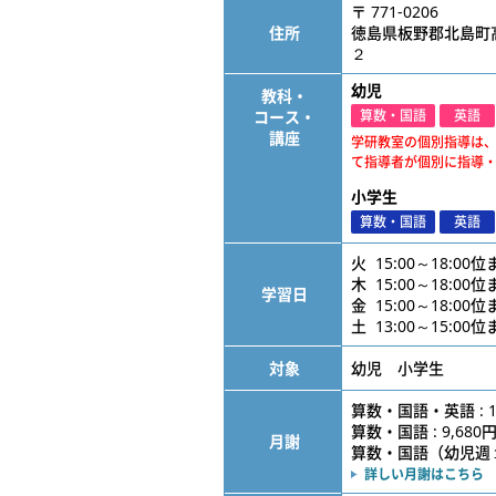
〒 771-0206
住所
徳島県板野郡北島町
２
幼児
教科・
コース・
算数・国語
英語
講座
学研教室の個別指導は
て指導者が個別に指導
小学生
算数・国語
英語
火 15:00～18:00
木 15:00～18:00
学習日
金 15:00～18:00
土 13:00～15:00
対象
幼児 小学生
算数・国語・英語 : 1
算数・国語 : 9,680
月謝
算数・国語（幼児週１） 
詳しい月謝はこちら