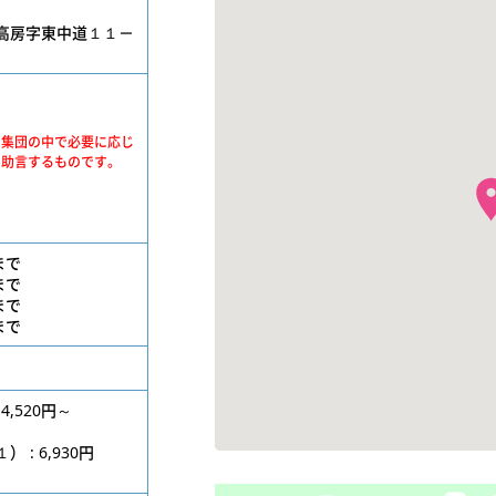
高房字東中道１１－
、集団の中で必要に応じ
・助言するものです。
位まで
位まで
位まで
位まで
4,520円～
円
: 6,930円