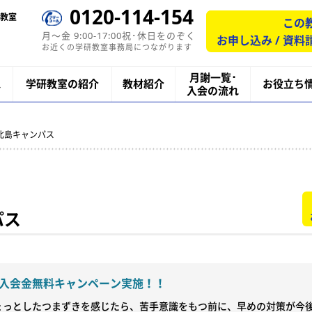
0120-114-154
教室
この
月〜金 9:00-17:00祝･休日をのぞく
お申し込み / 資料
お近くの学研教室事務局につながります
月謝一覧･
ス
学研教室の紹介
教材紹介
お役立ち
入会の流れ
研北島キャンパス
パス
入会金無料キャンペーン実施！！
ょっとしたつまずきを感じたら、苦手意識をもつ前に、早めの対策が今後