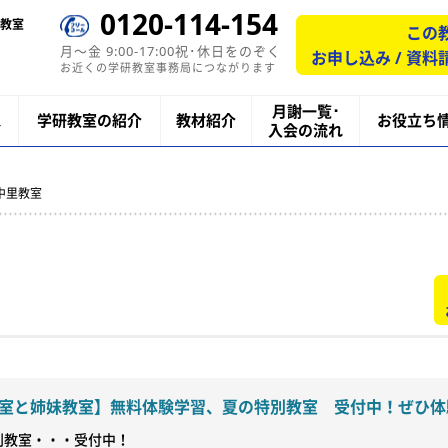
0120-114-154
教室
この
月〜金 9:00-17:00祝･休日をのぞく
お申し込み / 資料
お近くの学研教室事務局につながります
月謝一覧･
ス
学研教室の紹介
教材紹介
お役立ち
入会の流れ
中里教室
室と姉妹教室】無料体験学習、夏の特別教室 受付中！ぜひ体
教室・・・受付中！
