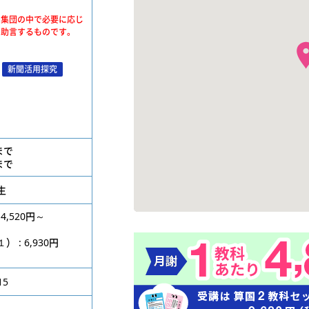
、集団の中で必要に応じ
・助言するものです。
新聞活用探究
位まで
位まで
生
4,520円～
円
: 6,930円
15