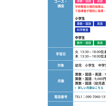
コース・
算数・国語
英語
講座
学研教室の個別指導は
て指導者が個別に指導
小学生
算数・国語
英語
科学教室
中学生
数学・国語
英語
火 13:30～18:00
学習日
木 13:30～18:00
対象
幼児 小学生 中学
算数・国語・英語 : 1
算数・国語 : 9,680
月謝
算数・国語（幼児週１） 
詳しい月謝はこちら
電話番号
TEL1：090-7060-13