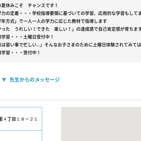
の夏休みこそ　チャンスです！

学力の定着・・・学校指導要領に基づいての学習、応用的な学習もしてま
学年方式」で一人一人の学力に応じた教材で指導します

かった　うれしい！できた　楽しい！」の達成感で自己肯定感が育ちます
験学習・・・土曜日受付中！

日は習い事で忙しい…」そんなお子さまのために土曜日体験されてみては
験学習・・・受付中！
先生からのメッセージ
里４丁目１８－２１