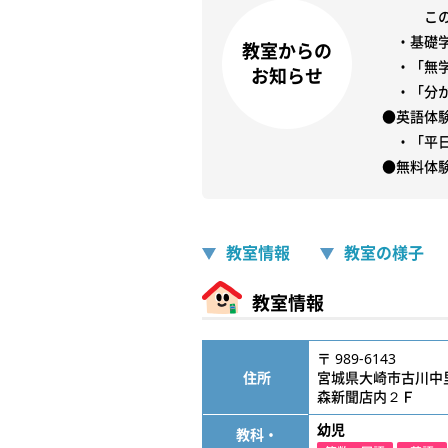
　　　こ
　・基礎
教室からの
　・「無
お知らせ
　・「分
●英語体
　・「平
●無料体
教室情報
教室の様子
教室情報
〒 989-6143
住所
宮城県大崎市古川中
森新聞店内２Ｆ
幼児
教科・