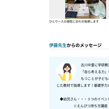
ひとり一人の個性に合わせ指導します
伊藤先生
からのメッセージ
古川中里に学研教室
「自ら考える力」
もつことが子ども
じた教材で指導します！基礎学力の
　◆幼児さん・・・３つのイベント
　　　　　☆えんぴつ持ち方講座　