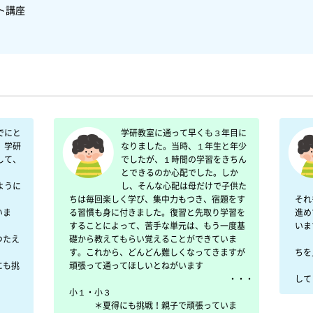
座

でにと
学研教室に通って早くも３年目に
、学研
なりました。当時、１年生と年少
して、
でしたが、１時間の学習をきちん
とできるのか心配でした。しか
ように
し、そんな心配は母だけで子供た
ちは毎回楽しく学び、集中力もつき、宿題をす
それ
いま
る習慣も身に付きました。復習と先取り学習を
進め
することによって、苦手な単元は、もう一度基
いま
つたえ
礎から教えてもらい覚えることができていま
　　
す。これから、どんどん難しくなってきますが
ちを
にも挑
頑張って通ってほしいとねがいます

　　
　　　　　　　　　　　　　　　　　　　・・・
小１・小３

　　　＊夏得にも挑戦！親子で頑張っていま