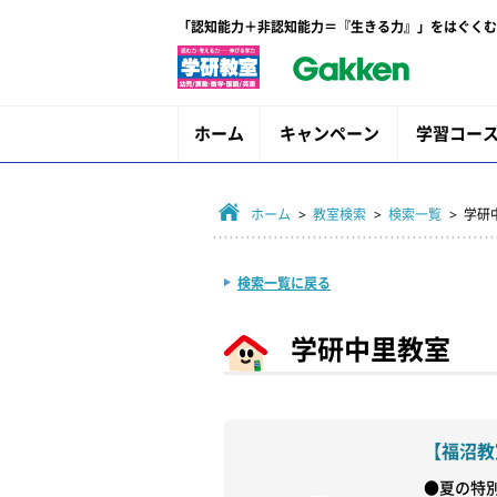
「認知能力＋非認知能力＝『生きる力』」をはぐくむ
ホーム
キャンペーン
学習コー
ホーム
>
教室検索
>
検索一覧
> 学研
検索一覧に戻る
学研中里教室
【福沼教
●夏の特別