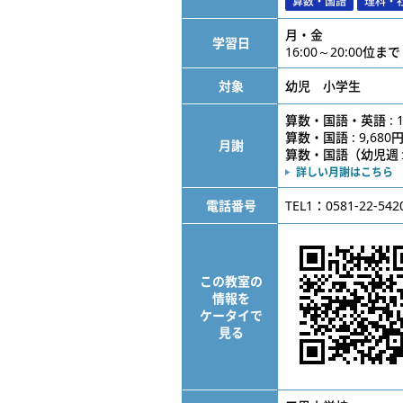
算数・国語
理科・
月・金
学習日
16:00～20:00位まで
対象
幼児 小学生
算数・国語・英語 : 1
算数・国語 : 9,680
月謝
算数・国語（幼児週１） 
詳しい月謝はこちら
電話番号
TEL1：0581-22-542
この教室の
情報を
ケータイで
見る