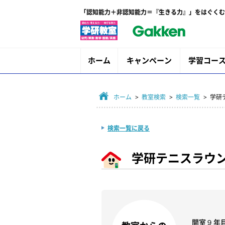
「認知能力＋非認知能力＝『生きる力』」をはぐくむ
ホーム
キャンペーン
学習コー
ホーム
>
教室検索
>
検索一覧
> 学
検索一覧に戻る
学研テニスラウ
開室９年