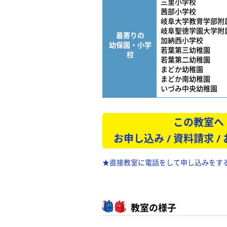
三里小学校
茜部小学校
岐阜大学教育学部附
岐阜聖徳学園大学附
最寄りの
加納西小学校
幼保園・小学
若葉第三幼稚園
校
若葉第二幼稚園
まどか幼稚園
まどか南幼稚園
いづみ中央幼稚園
この教室へ
お申し込み / 資料請求 /
★直接教室に電話をして申し込みをす
教室の様子