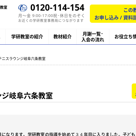
0120-114-154
教室
この
月〜金 9:00-17:00祝･休日をのぞく
お申し込み / 資料
お近くの学研教室事務局につながります
月謝一覧･
ス
学研教室の紹介
教材紹介
お役立ち
入会の流れ
研テニスラウンジ岐阜六条教室
ンジ岐阜六条教室
目になります。学研教室の指導を始めて３４年目に入りました。子ども