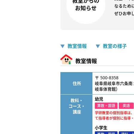
教室からの
なるため
お知らせ
教室情報
教室の様子
教室情報
〒 500-8358
住所
岐阜県岐阜市六条南
岐阜体育館）
幼児
教科・
コース・
算数・国語
英語
講座
学研教室の個別指導は
て指導者が個別に指導
小学生