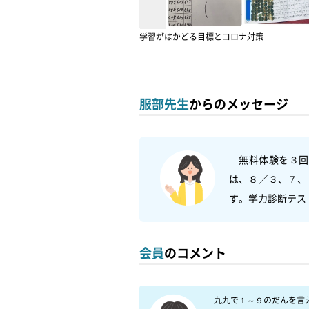
学習がはかどる目標とコロナ対策
服部先生
からのメッセージ
　無料体験を３回
は、８／３、７、
す。学力診断テス
会員
のコメント
　九九で１～９のだんを言