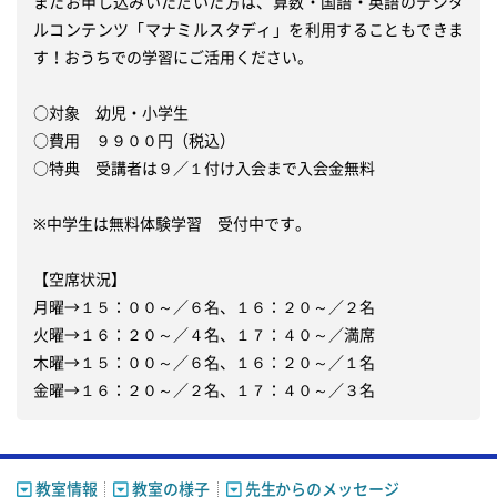
またお申し込みいただいた方は、算数・国語・英語のデジタ
ルコンテンツ「マナミルスタディ」を利用することもできま
す！おうちでの学習にご活用ください。

○対象　幼児・小学生

○費用　９９００円（税込）

○特典　受講者は９／１付け入会まで入会金無料

※中学生は無料体験学習　受付中です。

【空席状況】

月曜→１５：００～／６名、１６：２０～／２名

火曜→１６：２０～／４名、１７：４０～／満席

木曜→１５：００～／６名、１６：２０～／１名

金曜→１６：２０～／２名、１７：４０～／３名
教室情報
教室の様子
先生からのメッセージ