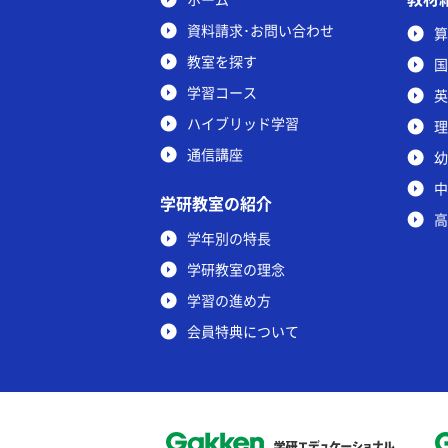
資料請求･お問い合わせ
算
教室を探す
国
学習コース
英
ハイブリッド学習
理
通信講座
幼
中
学研教室の紹介
高
学年別の特長
学研教室の理念
学習の進め方
会員特典について