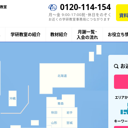
0120-114-154
教室
月〜金 9:00-17:00祝･休日をのぞく
資料
お近くの学研教室事務局につながります
月謝一覧･
ス
学研教室の紹介
教材紹介
お役立ち
入会の流れ
お
エリアか
キーワー