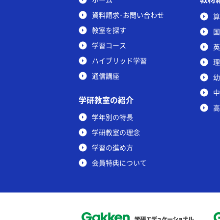
資料請求･お問い合わせ
算
教室を探す
国
学習コース
英
ハイブリッド学習
理
通信講座
幼
中
学研教室の紹介
高
学年別の特長
学研教室の理念
学習の進め方
会員特典について