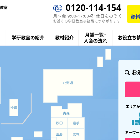
0120-114-154
教室
月〜金 9:00-17:00祝･休日をのぞく
資料
お近くの学研教室事務局につながります
月謝一覧･
ス
学研教室の紹介
教材紹介
お役立ち
入会の流れ
お
エリアか
キーワー