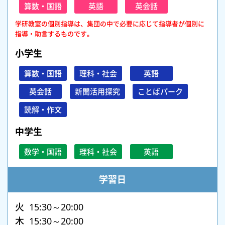
算数・国語
英語
英会話
学研教室の個別指導は、集団の中で必要に応じて指導者が個別に
指導・助言するものです。
小学生
算数・国語
理科・社会
英語
英会話
新聞活用探究
ことばパーク
読解・作文
中学生
数学・国語
理科・社会
英語
学習日
火 15:30～20:00
木 15:30～20:00