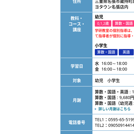
住所
三重県名張市蔵持町
ヨタウン名張店内
幼児
教科・
コース・
0,1,2歳
算数・国語
講座
学研教室の個別指導は
て指導者が個別に指導
小学生
算数・国語
英語
水 16:00～18:00
学習日
金 16:00～18:00
対象
幼児 小学生
算数・国語・英語 : 1
算数・国語 : 9,680
月謝
算数・国語（幼児週１） 
詳しい月謝はこちら
TEL1：0595-65-519
電話番号
TEL2：0905091441