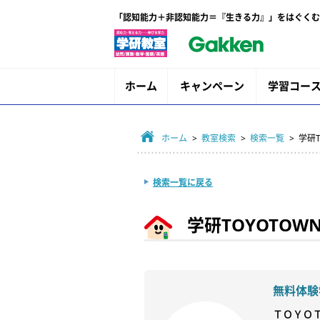
「認知能力＋非認知能力＝『生きる力』」をはぐくむ
ホーム
キャンペーン
学習コー
ホーム
>
教室検索
>
検索一覧
> 学研
検索一覧に戻る
学研TOYOTOW
無料体験
ＴＯＹＯ