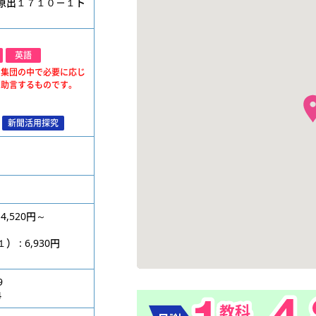
原出１７１０－１ト
英語
、集団の中で必要に応じ
・助言するものです。
新聞活用探究
4,520円～
円
: 6,930円
9
4