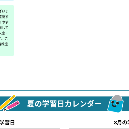
ざいま
確認す
りやす
謝して
入室・
す。こ
西教室
夏の学習日カレンダー
の学習日
8月の