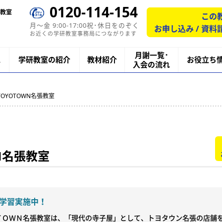
0120-114-154
教室
この
月〜金 9:00-17:00祝･休日をのぞく
お申し込み / 資料
お近くの学研教室事務局につながります
月謝一覧･
ス
学研教室の紹介
教材紹介
お役立ち
入会の流れ
TOYOTOWN名張教室
N名張教室
学習実施中！
ＴＯＷＮ名張教室は、「現代の寺子屋」として、トヨタウン名張の店舗を