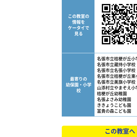
この教室の
情報を
ケータイで
見る
名張市立桔梗が丘小
名張市立蔵持小学校
名張市立名張小学校
名張市立桔梗が丘東
最寄りの
名張市立美旗小学校
幼保園・小学
山添村立やまぞえ小
校
桔梗が丘幼稚園
名張よさみ幼稚園
ききょうこども園
冨貴の森こども園
この教室へ