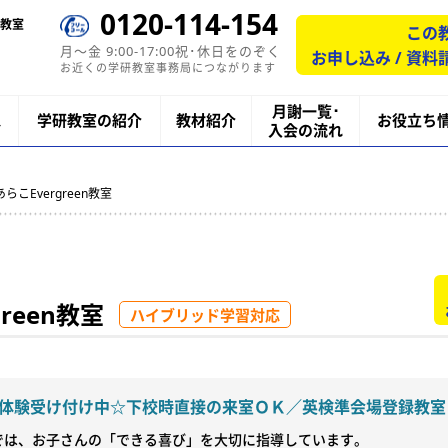
0120-114-154
教室
この
月〜金 9:00-17:00祝･休日をのぞく
お申し込み / 資料
お近くの学研教室事務局につながります
月謝一覧･
ス
学研教室の紹介
教材紹介
お役立ち
入会の流れ
あらこEvergreen教室
reen教室
ハイブリッド学習対応
体験受け付け中☆下校時直接の来室ＯＫ／英検準会場登録教室
では、お子さんの「できる喜び」を大切に指導しています。
