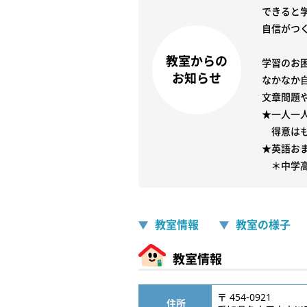
できると
自信がつ
教室からの
学習のお困
お知らせ
なかなか
文章問題
★一人一
　得意は
★英語お
教室情報
教室の様子
教室情報
〒 454-0921
住所