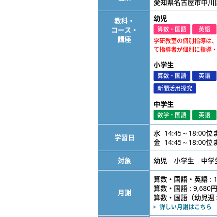
愛知県名古屋市中川
幼児
教科・
コース・
算数・国語
英語
講座
学研教室の個別指導は
て指導者が個別に指導
小学生
算数・国語
英語
新聞活用探究
中学生
数学・国語
英語
水 14:45～18:00
学習日
金 14:45～18:00
対象
幼児 小学生 中学
算数・国語・英語 : 1
算数・国語 : 9,680
月謝
算数・国語（幼児週１） 
詳しい月謝はこちら