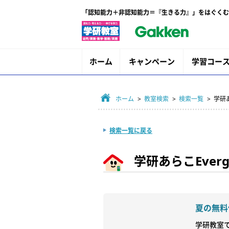
「認知能力＋非認知能力＝『生きる力』」をはぐくむ
ホーム
キャンペーン
学習コー
ホーム
>
教室検索
>
検索一覧
> 学研
検索一覧に戻る
学研あらこEverg
夏の無料
学研教室