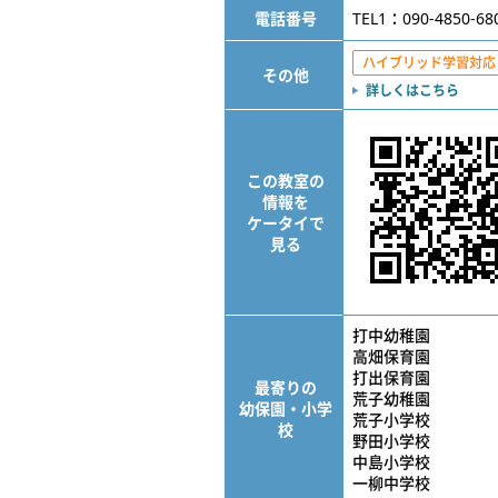
電話番号
TEL1：090-4850-68
ハイブリッド学習対応
その他
詳しくはこちら
この教室の
情報を
ケータイで
見る
打中幼稚園
高畑保育園
打出保育園
最寄りの
荒子幼稚園
幼保園・小学
荒子小学校
校
野田小学校
中島小学校
一柳中学校