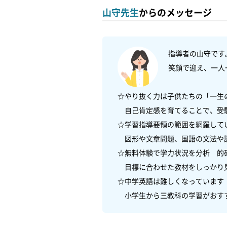
山守先生
からのメッセージ
指導者の山守です
笑顔で迎え、一人
☆やり抜く力は子供たちの「一生の
　自己肯定感を育てることで、受
☆学習指導要領の範囲を網羅してい
　図形や文章問題、国語の文法や
☆無料体験で学力状況を分析　的確
　目標に合わせた教材をしっかり
☆中学英語は難しくなっています