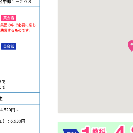
区中郷１－２０８
英会話
、集団の中で必要に応じ
・助言するものです。
英会話
位まで
位まで
生
4,520円～
円
: 6,930円