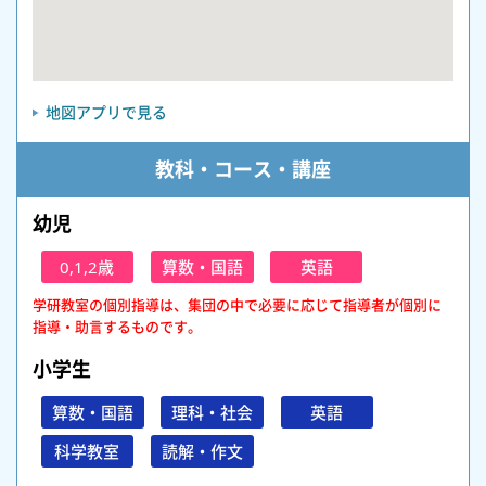
地図アプリで見る
教科・コース・講座
幼児
0,1,2歳
算数・国語
英語
学研教室の個別指導は、集団の中で必要に応じて指導者が個別に
指導・助言するものです。
小学生
算数・国語
理科・社会
英語
科学教室
読解・作文