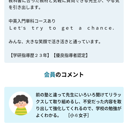
教科書に合った教材と気軽に質問できる先生が、やる気
を引き出します。

中英入門単科コースあり

Ｌｅｔ’ｓ　ｔｒｙ　ｔｏ　ｇｅｔ　ａ　ｃｈａｎｃｅ．

みんな、大きな笑顔で活き活きと通っています。

【学研指導歴２３年】【優良指導者認定】
会員
のコメント
前の塾と違って先生にいろいろ聞けてリラッ
クスして取り組めるし、不安だった内容を取
り出して強化してくれるので、学校の勉強が
よくわかる。　［小６女子］