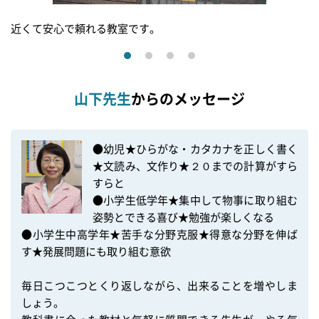
近くて安心で頼れる教室です。
山下先生
からのメッセージ
●幼児★ひらがな・カタカナを正しく書く
★文読み、文作り★２０までの計算がすら
すらと

●小学生低学年★集中して物事に取り組む
姿勢とできる喜び★勉強が楽しくなる

●小学生中高学年★苦手な分野克服★得意な分野を伸ば
す★発展問題にも取り組む意欲

毎日こつこつとくり返しながら、出来ることを増やしま
しょう。
