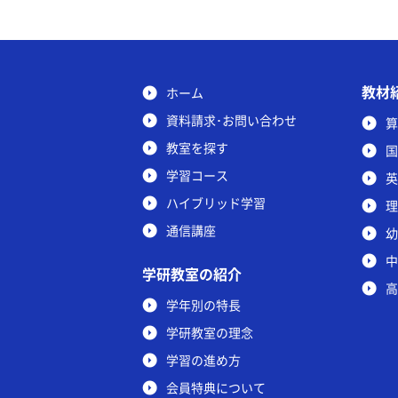
教材
ホーム
資料請求･お問い合わせ
算
教室を探す
国
学習コース
英
ハイブリッド学習
理
通信講座
幼
中
学研教室の紹介
高
学年別の特長
学研教室の理念
学習の進め方
会員特典について