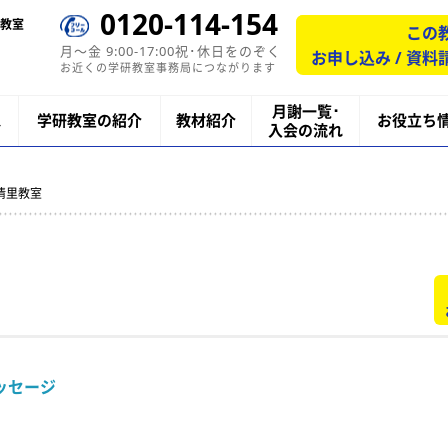
0120-114-154
教室
この
月〜金 9:00-17:00祝･休日をのぞく
お申し込み / 資料
お近くの学研教室事務局につながります
月謝一覧･
ス
学研教室の紹介
教材紹介
お役立ち
入会の流れ
清里教室
ッセージ