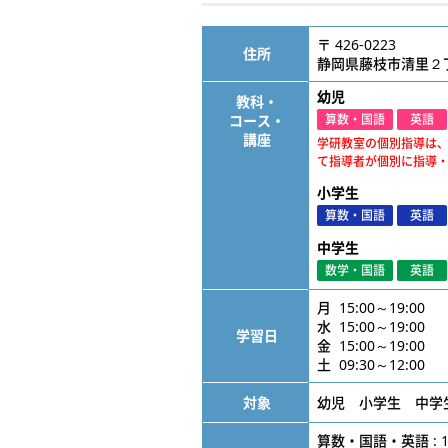
〒 426-0223
住所
静岡県藤枝市清里２
幼児
教科・
コース・
算数・国語
英語
講座
学研教室の個別指導は
て指導者が個別に指導
小学生
算数・国語
英語
中学生
数学・国語
英語
月 15:00～19:00
水 15:00～19:00
学習日
金 15:00～19:00
土 09:30～12:00
対象
幼児 小学生 中学
算数・国語・英語 : 1