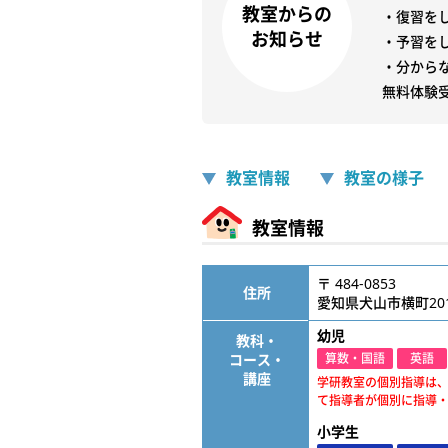
教室からの
・復習をし
お知らせ
・予習をし
・分から
無料体験
教室情報
教室の様子
教室情報
〒 484-0853
住所
愛知県犬山市横町201
幼児
教科・
コース・
算数・国語
英語
講座
学研教室の個別指導は
て指導者が個別に指導
小学生