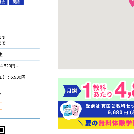
社会
英語
位まで
位まで
生
4,520円～
円
: 6,930円
7