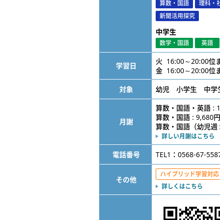
算数・国語
理科・
新聞活用探究
中学生
数学・国語
英語
火 16:00～20:00
学習日
金 16:00～20:00
対象
幼児 小学生 中学
算数・国語・英語 : 1
算数・国語 : 9,680
月謝
算数・国語（幼児週１） 
詳しい月謝はこちら
電話番号
TEL1：0568-67-558
ハイブリッド学習対応
その他
詳しくはこちら