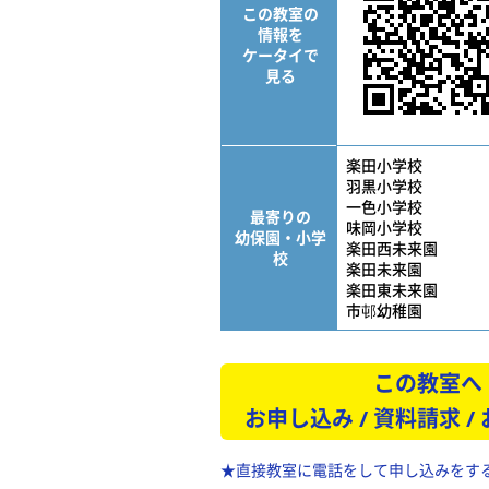
この教室の
情報を
ケータイで
見る
楽田小学校
羽黒小学校
一色小学校
最寄りの
味岡小学校
幼保園・小学
楽田西未来園
校
楽田未来園
楽田東未来園
市邨幼稚園
この教室へ
お申し込み / 資料請求 /
★直接教室に電話をして申し込みをす