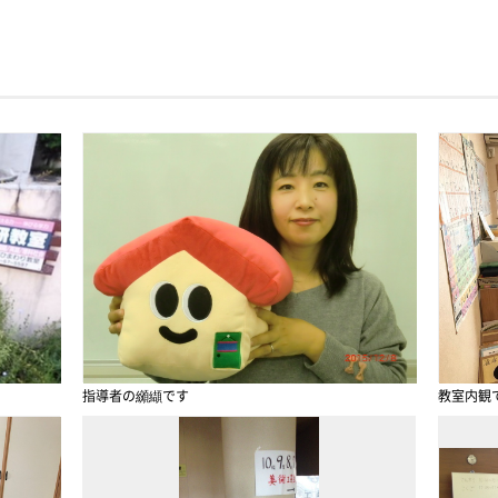
指導者の纐纈です
教室内観