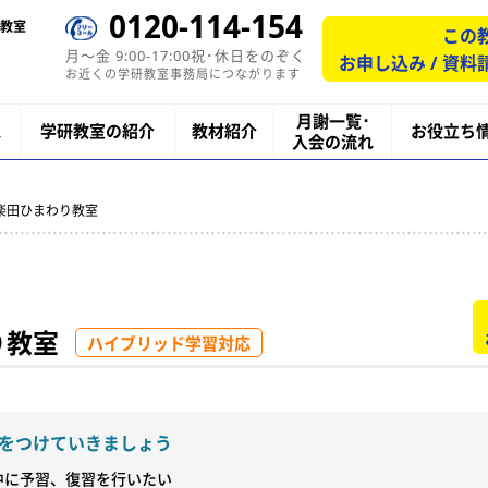
0120-114-154
教室
この
月〜金 9:00-17:00祝･休日をのぞく
お申し込み / 資料
お近くの学研教室事務局につながります
月謝一覧･
ス
学研教室の紹介
教材紹介
お役立ち
入会の流れ
研楽田ひまわり教室
り教室
ハイブリッド学習対応
をつけていきましょう
に予習、復習を行いたい
