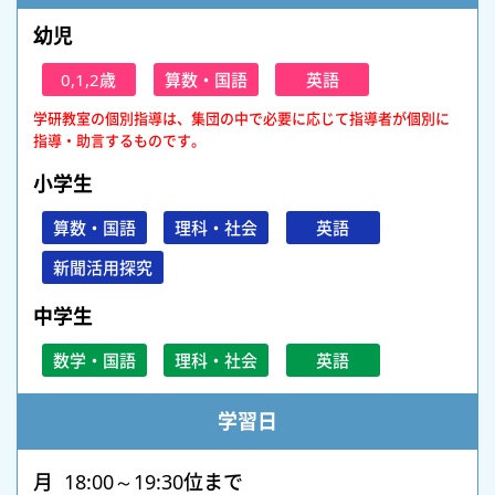
幼児
0,1,2歳
算数・国語
英語
学研教室の個別指導は、集団の中で必要に応じて指導者が個別に
指導・助言するものです。
小学生
算数・国語
理科・社会
英語
新聞活用探究
中学生
数学・国語
理科・社会
英語
学習日
月 18:00～19:30位まで