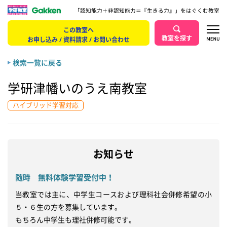
「認知能力＋非認知能力＝『生きる力』」をはぐくむ教室
この教室へ
教室を探す
お申し込み / 資料請求 / お問い合わせ
検索一覧に戻る
学研津幡いのうえ南教室
ハイブリッド学習対応
お知らせ
随時 無料体験学習受付中！
当教室では主に、中学生コースおよび理科社会併修希望の小
５・６生の方を募集しています。

もちろん中学生も理社併修可能です。
