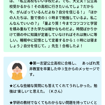
は、「私立高校もいい学校だよ。でも、大丈夫！公立高
校受かるから！その高校に行きたいんでしょ？だから
今、がんばっているんだよね？自分を信じる！」「ほか
の人たちは、塾で夜の１０時まで勉強しているよ。私こ
んなんでいいの？」「量より質！今までコツコツと学習
を積み重ねてきた学力は確かなものだよ。時間ばかりか
けて頭の中に知識が定着していなければそれは無いに等
しい。睡眠中に記憶として定着するから１０時には寝ま
しょう♪自分を信じて。」先生！合格したよ！
◆第一志望公立高校に合格し、　あっぱれ荒
井教室を卒業した中３生からのメッセージで
す。

★どんな些細な質問にも答えてくれてうれしかった。勉
強は”楽しい”と思えた。（Ｋさん）

★学研の教材でなくてもわからない問題を持っていくと