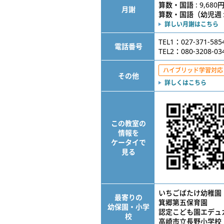
算数・国語 : 9,680
月謝
算数・国語（幼児週１） 
詳しい月謝はこちら
TEL1：027-371-585
電話番号
TEL2：080-3208-03
ハイブリッド学習対応
その他
詳しくはこちら
この教室の
情報を
ケータイで
見る
いちごばたけ幼稚園
最寄りの
箕郷第五保育園
幼保園・小学
認定こども園エデュ
校
高崎市立長野小学校