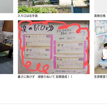
入り口は左手奥
英検合格
暑さに負けず 頑張りぬいて 目標達成！！
生原教室