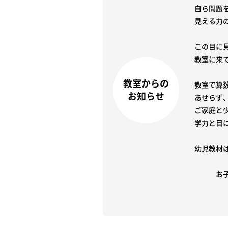
自ら問題
見える力
この目に
教室に来て
教室からの
教室で算
お知らせ
あせらず、
ご家庭と
学力と目
幼児教材
　　　お
　　　　