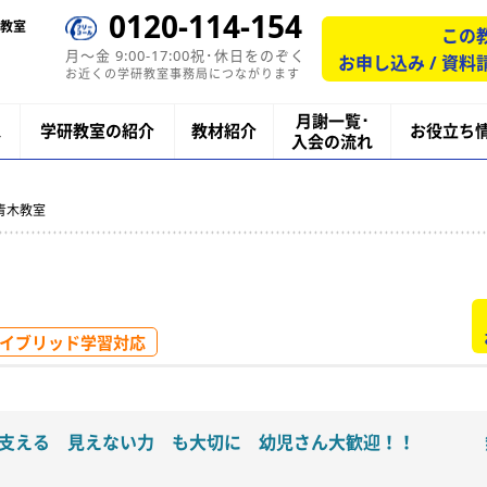
0120-114-154
教室
この
月〜金 9:00-17:00祝･休日をのぞく
お申し込み / 資料
お近くの学研教室事務局につながります
月謝一覧･
ス
学研教室の紹介
教材紹介
お役立ち
入会の流れ
青木教室
イブリッド学習対応
支える 見えない力 も大切に 幼児さん大歓迎！！ 無