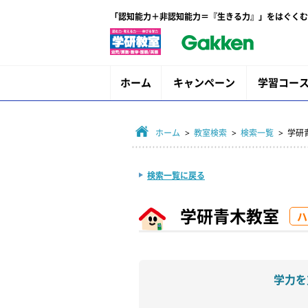
「認知能力＋非認知能力＝『生きる力』」をはぐくむ
ホーム
キャンペーン
学習コー
ホーム
>
教室検索
>
検索一覧
> 学研
検索一覧に戻る
学研青木教室
ハ
学力を