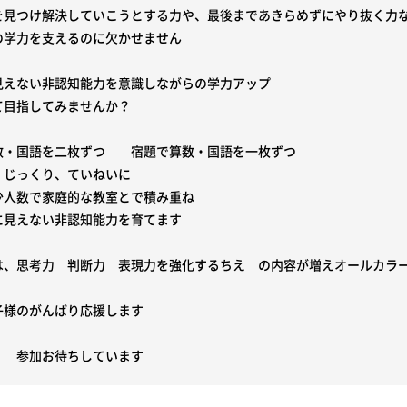
を見つけ解決していこうとする力や、最後まであきらめずにやり抜く力な
の学力を支えるのに欠かせません

見えない非認知能力を意識しながらの学力アップ

目指してみませんか？

数・国語を二枚ずつ　　宿題で算数・国語を一枚ずつ

じっくり、ていねいに　

少人数で家庭的な教室とで積み重ね

に見えない非認知能力を育てます

は、思考力　判断力　表現力を強化するちえ　の内容が増えオールカラー
子様のがんばり応援します　　

　　参加お待ちしています