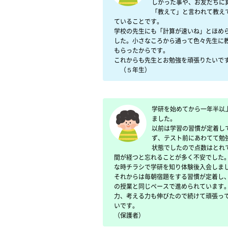
しかった事や、お友だちに
「教えて」と言われて教え
ていることです。

学校の先生にも「計算が速いね」とほめ
した。小さなころから通って色々先生に
もらったからです。

これからも先生とお勉強を頑張りたいです
　（５年生）
学研を始めてから一年半以
ました。

以前は学習の習慣が定着し
ず、テスト前にあわてて勉
状態でしたので点数はとれ
間が経つと忘れることが多く不安でした
な時チラシで学研を知り体験後入会しま
それからは毎朝宿題をする習慣が定着し
の授業と同じペースで進められています
力、考える力も伸びたので続けて頑張っ
いです。

（保護者）