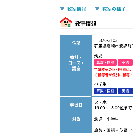
教室情報
教室の様子
教室情報
〒 370-3103
住所
群馬県高崎市箕郷町
幼児
教科・
コース・
算数・国語
英語
講座
学研教室の個別指導は
て指導者が個別に指導
小学生
算数・国語
英語
火・木
学習日
16:00～18:00位まで
対象
幼児 小学生
算数・国語・英語 : 1