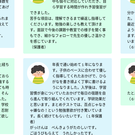
算数を
中も個々に対応していただき、自
てあげ
ら学習する時間が作れ予習復習が
できました。

分か
られま
苦手な項目は、理解できるまで繰返し指導して
た。

教えて
くださいます。勉強の楽しさも教えて頂けま
最近
す。面談で今後の課題や教室での様子を聞く事
よう
。

もでき、細かなフォローで先生の優しさ温かさ
ます
を感じています。

います
（保護者）
（６
上経ち
年長で通い始めて１年になりま
す。子供のぺースに合わせて優し
ておら
く指導してくれたおかげで、ひら
強する
がなを書き順よく丁寧に書けるよ
ても時
うになりました。入学後は、学習
。そん
習慣が身についていたおかげで毎日の宿題を自
たと思
した。
ら進んで取り組んでくれています。学研効果だ
（６
、学校
と思います。まとめテストでは、百点じゃなき
。忍耐
ゃ嫌なの！という勉強意欲が付き驚いていま
て欲し
す。長く続けてもらいたいです。（１年保護
者）

がっけんは　べんきょうがたのしいです。

ごほうびもらえて　うれしかったです。
