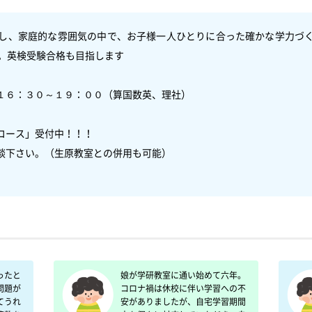
し、家庭的な雰囲気の中で、お子様一人ひとりに合った確かな学力づ
。英検受験合格も目指します　

１６：３０～１９：００（算国数英、理社）

ース」受付中！！！

談下さい。（生原教室との併用も可能）　

ったと
娘が学研教室に通い始めて六年。
問題が
コロナ禍は休校に伴い学習への不
てうれ
安がありましたが、自宅学習期間