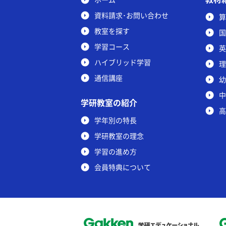
資料請求･お問い合わせ
算
教室を探す
国
学習コース
英
ハイブリッド学習
理
通信講座
幼
中
学研教室の紹介
高
学年別の特長
学研教室の理念
学習の進め方
会員特典について