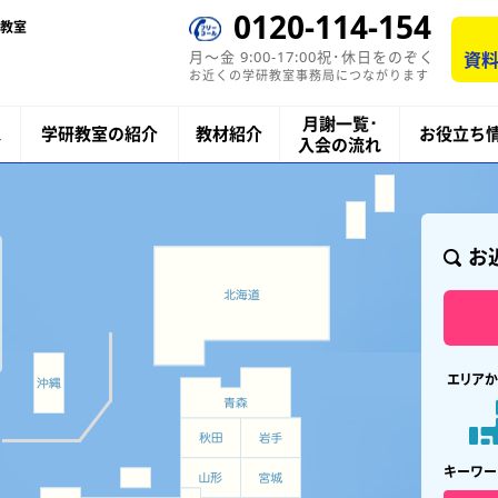
0120-114-154
教室
月〜金 9:00-17:00祝･休日をのぞく
資料
お近くの学研教室事務局につながります
月謝一覧･
ス
学研教室の紹介
教材紹介
お役立ち
入会の流れ
お
エリアか
キーワー