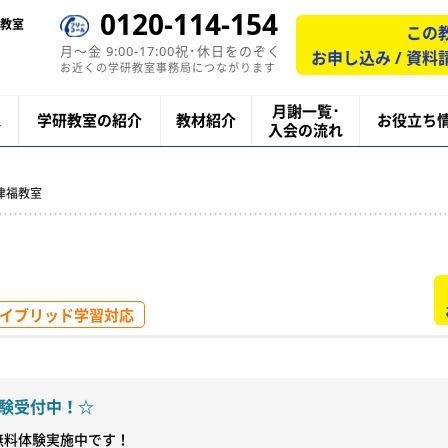
0120-114-154
教室
この
月〜金 9:00-17:00祝･休日をのぞく
お申し込み / 資料
お近くの学研教室事務局につながります
月謝一覧･
ス
学研教室の紹介
教材紹介
お役立ち
入会の流れ
津福教室
イブリッド学習対応
験受付中！☆
料体験実施中です！
