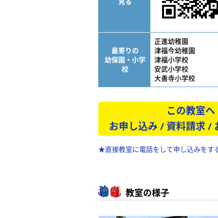
見る
正進幼稚園
最寄りの
津福今幼稚園
幼保園・小学
津福小学校
校
安武小学校
大善寺小学校
この教室へ
お申し込み / 資料請求 /
★直接教室に電話をして申し込みをす
教室の様子