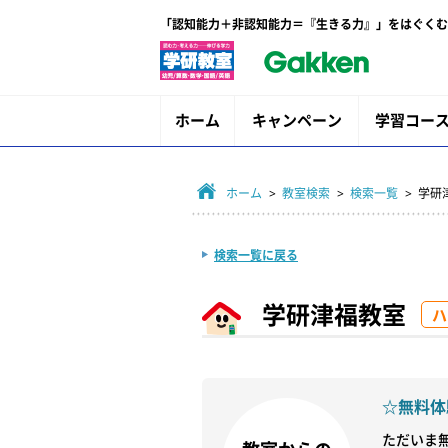
「認知能力＋非認知能力＝『生きる力』」をはぐくむ
ホーム
キャンペーン
学習コー
ホーム
>
教室検索
>
検索一覧
> 学研
検索一覧に戻る
学研津福教室
ハ
☆無料体
ただいま無