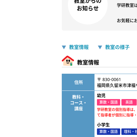
教室からの
学研教室
お知らせ
お気軽に
教室情報
教室の様子
教室情報
〒 830-0061
住所
福岡県久留米市津福
幼児
教科・
コース・
算数・国語
英語
講座
学研教室の個別指導は
て指導者が個別に指導
小学生
算数・国語
理科・