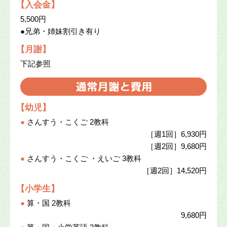
【入会金】
5,500円
●兄弟・姉妹割引き有り
【月謝】
下記参照
【幼児】
●
さんすう・こくご 2教科
［週1回］6,930円
［週2回］9,680円
●
さんすう・こくご ・えいご 3教科
［週2回］14,520円
【小学生】
●
算・国 2教科
9,680円