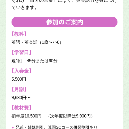
それが「自分の言葉」になり、英会話力を身につけ
ていきます。
【教科】
英語・英会話（1歳〜小6）
【学習日】
週1回 45分または60分
【入会金】
5,500円
【月謝】
9,680円〜
【教材費】
初年度16,500円 （次年度以降は9,900円）
●
兄弟・姉妹割引、算国SCコース併習割引あり