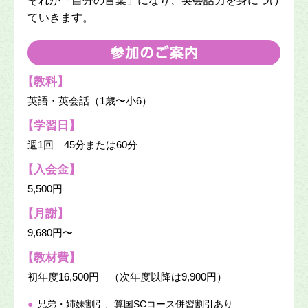
それが「自分の言葉」になり、英会話力を身につけ
ていきます。
【教科】
英語・英会話（1歳〜小6）
【学習日】
週1回 45分または60分
【入会金】
5,500円
【月謝】
9,680円〜
【教材費】
初年度16,500円 （次年度以降は9,900円）
●
兄弟・姉妹割引、算国SCコース併習割引あり