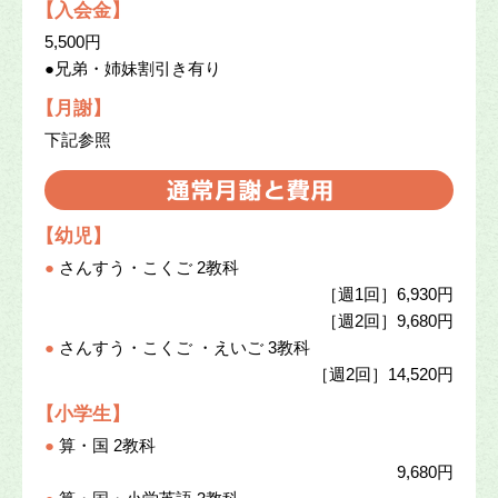
【入会金】
5,500円
●兄弟・姉妹割引き有り
【月謝】
下記参照
【幼児】
●
さんすう・こくご 2教科
［週1回］6,930円
［週2回］9,680円
●
さんすう・こくご ・えいご 3教科
［週2回］14,520円
【小学生】
●
算・国 2教科
9,680円