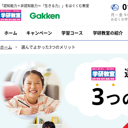
0
「認知能力＋非認知能力＝『生きる力』」をはぐくむ教室
月～金 9
お近くの学
ホーム
キャンペーン
学習コース
学研教室の紹介
ホーム
選んでよかった3つのメリット
3
つ