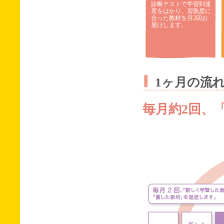
診断テストで学習到達
度をはかり、習熟度に
合った教材を月2回お
届けします。
1ヶ月の流
毎月約2回、