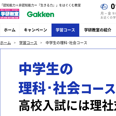
0
「認知能力＋非認知能力＝『生きる力』」をはぐくむ教室
月～金 9
お近くの学
ホーム
キャンペーン
学習コース
学研教室の紹介
ホーム
学習コース
中学生の理科･社会コース
中学生の
理科･社会
コース
高校入試には理社