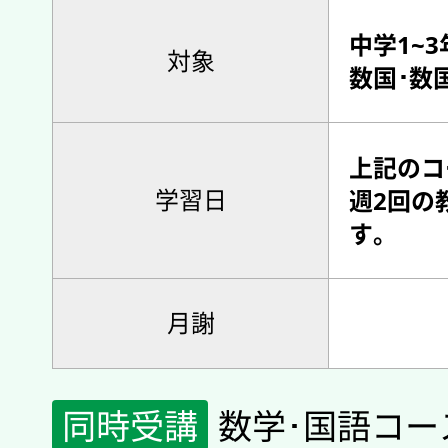
中学1~
対象
数国･数
上記のコ
学習日
週2回の
す。
月謝
同時受講
数学･国語コ