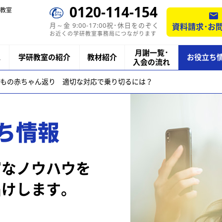
0120-114-154
教室
月～金 9:00-17:00祝･休日をのぞく
資料請求･お
お近くの学研教室事務局につながります
月謝一覧･
ス
学研教室の紹介
教材紹介
お役立ち
入会の流れ
もの赤ちゃん返り 適切な対応で乗り切るには？
ち情報
富なノウハウを
届けします。