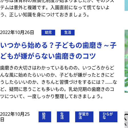
からは保育料の無償化制度が始まりましたが、そのシス
テムは意外と複雑です。入園直前になって慌てないよ
う、正しい知識を身につけておきましょう。
2022年10月26日
幼児
生活
いつから始める？子どもの歯磨き～子
どもが嫌がらない歯磨きのコツ
歯磨きの大切さはわかっているものの、いつごろからど
んな風に始めたらいいのか、子どもが嫌がったときにど
うしたらいいのか、きちんと習慣づけをするには？……な
ど、疑問に思うことも多いもの。乳幼児期の歯磨きのコ
ツについて、一度しっかり整理しておきましょう。
2022年10月25
幼
生
学習方
ひらが
児
活
法
な
日