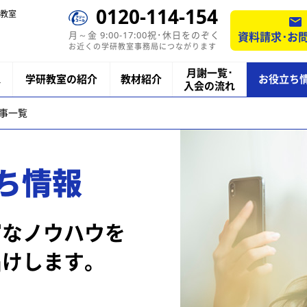
0120-114-154
教室
月～金 9:00-17:00祝･休日をのぞく
資料請求･お
お近くの学研教室事務局につながります
月謝一覧･
ス
学研教室の紹介
教材紹介
お役立ち
入会の流れ
記事一覧
ち情報
富なノウハウを
届けします。