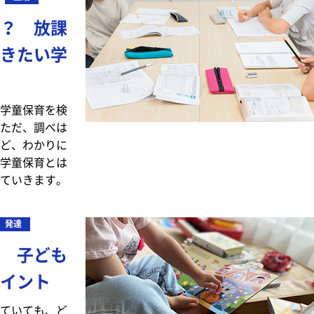
？ 放課
きたい学
学童保育を検
ただ、調べは
ど、わかりに
学童保育とは
ていきます。
発達
 子ども
イント
ていても、ど