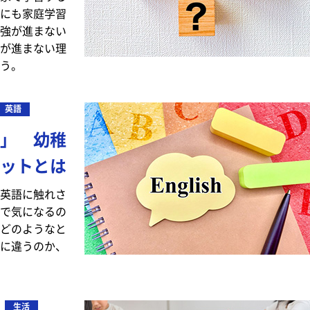
にも家庭学習
強が進まない
が進まない理
う。
英語
」 幼稚
ットとは
英語に触れさ
で気になるの
どのようなと
に違うのか、
生活