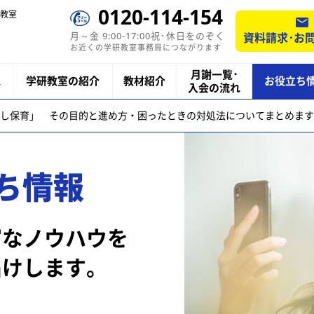
0120-114-154
教室
月～金 9:00-17:00祝･休日をのぞく
資料請求･お
お近くの学研教室事務局につながります
月謝一覧･
ス
学研教室の紹介
教材紹介
お役立ち
入会の流れ
し保育」 その目的と進め方・困ったときの対処法についてまとめます
ち情報
富なノウハウを
届けします。