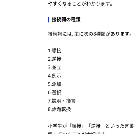
やすくなることがわかります。
接続詞の種類
接続詞には､主に次の8種類があります
1.順接
2.逆接
3.並立
4.例示
5.添加
6.選択
7.説明・換言
8.話題転換
小学生が「順接」「逆接」といった言葉