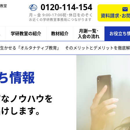
0120-114-154
教室
月～金 9:00-17:00祝･休日をのぞく
資料請求･お
お近くの学研教室事務局につながります
月謝一覧･
ス
学研教室の紹介
教材紹介
お役立ち
入会の流れ
生かせる「オルタナティブ教育」 そのメリットとデメリットを徹底解
ち情報
富なノウハウを
届けします。