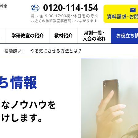
0120-114-154
教室
月～金 9:00-17:00祝･休日をのぞく
資料請求･お
お近くの学研教室事務局につながります
月謝一覧･
ス
学研教室の紹介
教材紹介
お役立ち
入会の流れ
「宿題嫌い」 やる気にさせる方法とは？
ち情報
富なノウハウを
届けします。