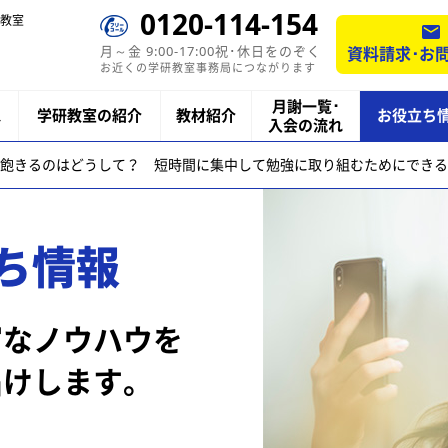
0120-114-154
教室
月～金 9:00-17:00祝･休日をのぞく
資料請求･お
お近くの学研教室事務局につながります
月謝一覧･
ス
学研教室の紹介
教材紹介
お役立ち
入会の流れ
飽きるのはどうして？ 短時間に集中して勉強に取り組むためにできる
ち情報
富なノウハウを
届けします。