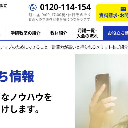
0120-114-154
教室
月～金 9:00-17:00祝･休日をのぞく
資料請求･お
お近くの学研教室事務局につながります
月謝一覧･
ス
学研教室の紹介
教材紹介
お役立ち
入会の流れ
アップのためにできること 計算力が高いと得られるメリットもご紹介
ち情報
富なノウハウを
届けします。