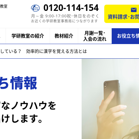
0120-114-154
教室
月～金 9:00-17:00祝･休日をのぞく
資料請求･お
お近くの学研教室事務局につながります
月謝一覧･
ス
学研教室の紹介
教材紹介
お役立ち
入会の流れ
している？ 効率的に漢字を覚える方法とは
ち情報
富なノウハウを
届けします。