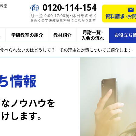
0120-114-154
教室
月～金 9:00-17:00祝･休日をのぞく
資料請求･お
お近くの学研教室事務局につながります
月謝一覧･
ス
学研教室の紹介
教材紹介
お役立ち
入会の流れ
食べられないのはどうして？ その理由と対策についてご紹介します
ち情報
富なノウハウを
届けします。