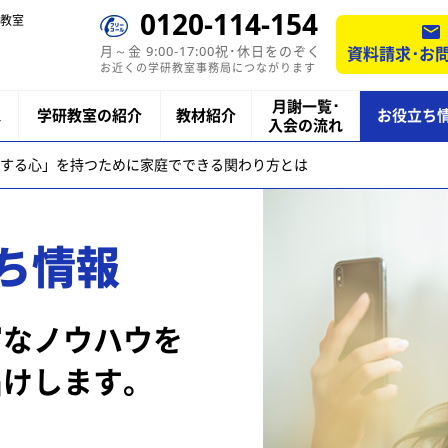
0120-114-154
教室
月～金 9:00-17:00祝･休日をのぞく
資料請求･お
お近くの学研教室事務局につながります
月謝一覧･
ス
学研教室の紹介
教材紹介
お役立ち
入会の流れ
する心」を持つために家庭でできる関わり方とは
ち情報
富なノウハウを
届けします。